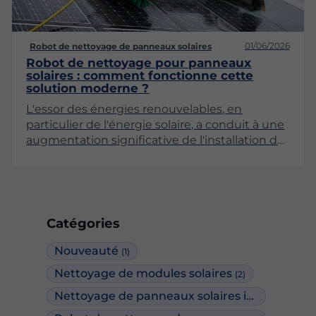
01/06/2026
Robot de nettoyage de panneaux solaires
Robot de nettoyage pour panneaux
solaires : comment fonctionne cette
solution moderne ?
L'essor des énergies renouvelables, en
particulier de l'énergie solaire, a conduit à une
augmentation significative de l'installation de
panneaux photovoltaïques. Cependant, pour
garantir un rendement optimal, il est essentiel
de maintenir ces panneaux propres. Le robot
de nettoyage pour panneaux solaires se
présente comme une solution innovante et
Catégories
efficace pour répondre à ce besoin. Dans cet
article, nous allons explorer en profondeur le
Nouveauté
(1)
fonctionnement de ces robots, leurs
Nettoyage de modules solaires
(2)
avantages, ainsi que leur impact sur
l'entretien des systèmes photovoltaïques.
Nettoyage de panneaux solaires industriels
(1)