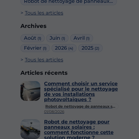
Robot de nettoyage de panneaux solaires
(2)
Tous les articles
Archives
Août
Juin
Avril
(1)
(1)
(1)
Février
2026
2025
(1)
(4)
(2)
Tous les articles
Articles récents
Comment choisir un service
spécialisé pour le nettoyage
de vos installations
photovoltaïques ?
Robot de nettoyage de panneaux solaires
01/08/2026
Robot de nettoyage pour
panneaux solaires :
comment fonctionne cette
solution moderne ?