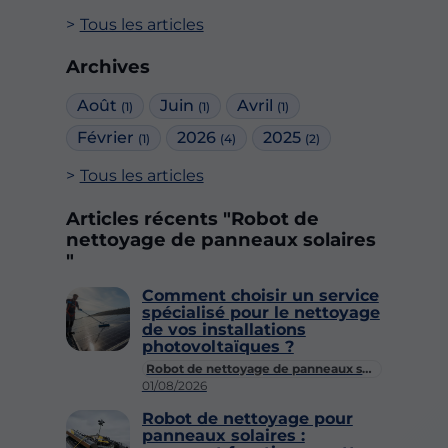
Tous les articles
Archives
Août
Juin
Avril
(1)
(1)
(1)
Février
2026
2025
(1)
(4)
(2)
Tous les articles
Articles récents "Robot de
nettoyage de panneaux solaires
"
Comment choisir un service
spécialisé pour le nettoyage
de vos installations
photovoltaïques ?
Robot de nettoyage de panneaux solaires
01/08/2026
Robot de nettoyage pour
panneaux solaires :