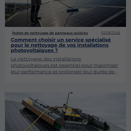
01/08/2026
Robot de nettoyage de panneaux solaires
Comment choisir un service spécialisé
pour le nettoyage de vos installations
photovoltaïques ?
Le nettoyage des installations
photovoltaïques est essentiel pour maximiser
leur performance et prolonger leur durée de
vie. Avec l'augmentation des panneaux
solaires dans les foyers et les entreprises, il est
crucial de sélectionner un service spécialisé
qui répondra à vos besoins. Dans cet article,
nous aborderons les critères à considérer pour
faire le meilleur choix.