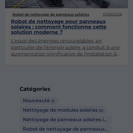
01/06/2026
Robot de nettoyage de panneaux solaires
Robot de nettoyage pour panneaux
solaires : comment fonctionne cette
solution moderne ?
L'essor des énergies renouvelables, en
particulier de l'énergie solaire, a conduit à une
augmentation significative de l'installation de
panneaux photovoltaïques. Cependant, pour
garantir un rendement optimal, il est essentiel
de maintenir ces panneaux propres. Le robot
de nettoyage pour panneaux solaires se
présente comme une solution innovante et
Catégories
efficace pour répondre à ce besoin. Dans cet
article, nous allons explorer en profondeur le
Nouveauté
(1)
fonctionnement de ces robots, leurs
Nettoyage de modules solaires
(2)
avantages, ainsi que leur impact sur
l'entretien des systèmes photovoltaïques.
Nettoyage de panneaux solaires industriels
(1)
Robot de nettoyage de panneaux solaires
(2)