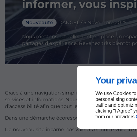
informer, vous inspi
Nouveauté
DANGEL / 5 Novembre 2025
Nous mettons actuellement en place un espace 
partages d'expérience. Revenez très bientôt pou
Your priva
Grâce à une navigation simplifiée et un design épuré,
We use Cookies to
services et informations. Nous avons également veillé à
personalising conte
traffic and optimizi
d’accessibilité afin que tout le monde puisse en profi
clicking "I Agree" 
from our providers
Dans une démarche écoresponsable, nous avons optim
Ce nouveau site incarne nos valeurs et notre volonté d’