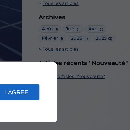
Tous les articles
Archives
Août
Juin
Avril
(1)
(1)
(1)
Février
2026
2025
(1)
(4)
(2)
Tous les articles
Articles récents "Nouveauté"
Plus d'articles "Nouveauté"
 nos
I AGREE
atiques
e.